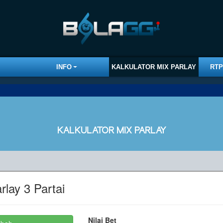
INFO
KALKULATOR MIX PARLAY
RTP
KALKULATOR MIX PARLAY