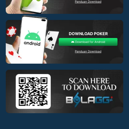
Panduan Download
DOWNLOAD POKER
Download for Android
Panduan Download