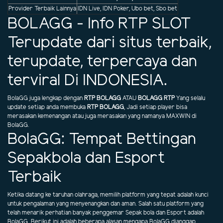
Provider Terbaik Lainnya
IDN Live, IDN Poker, Ubo bet, Sbo bet
BOLAGG - Info RTP SLOT
Terupdate dari situs terbaik,
terupdate, terpercaya dan
terviral Di INDONESIA.
BolaGG juga lengkap dengan
RTP BOLAGG
ATAU
BOLAGG RTP
Yang selalu
update setiap anda membuka
RTP BOLAGG
, Jadi setiap player bisa
merasakan kemenangan atau juga merasakan yang namanya MAXWIN di
BolaGG.
BolaGG: Tempat Bettingan
Sepakbola dan Esport
Terbaik
Ketika datang ke taruhan olahraga, memilih platform yang tepat adalah kunci
untuk pengalaman yang menyenangkan dan aman. Salah satu platform yang
telah menarik perhatian banyak penggemar Sepak bola dan Esport adalah
BolaGG. Berikut ini adalah beberapa alasan mengapa BolaGG dianggap