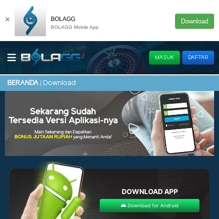
×
BOLAGG
Download
BOLAGG Mobile App
MASUK
DAFTAR
Download
BERANDA
DOWNLOAD APP
Download for Android