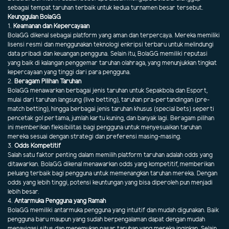
sebagai tempat taruhan terbaik untuk kedua turnamen besar tersebut.
Keunggulan BolaGG
1.
Keamanan dan Kepercayaan
BolaGG dikenal sebagai platform yang aman dan terpercaya. Mereka memiliki
lisensi resmi dan menggunakan teknologi enkripsi terbaru untuk melindungi
data pribadi dan keuangan pengguna. Selain itu, BolaGG memiliki reputasi
yang baik di kalangan penggemar taruhan olahraga, yang menunjukkan tingkat
kepercayaan yang tinggi dari para pengguna.
2.
Beragam Pilihan Taruhan
BolaGG menawarkan berbagai jenis taruhan untuk Sepakbola dan Esport,
mulai dari taruhan langsung (live betting), taruhan pra-pertandingan (pre-
match betting), hingga berbagai jenis taruhan khusus (special bets) seperti
pencetak gol pertama, jumlah kartu kuning, dan banyak lagi. Beragam pilihan
ini memberikan fleksibilitas bagi pengguna untuk menyesuaikan taruhan
mereka sesuai dengan strategi dan preferensi masing-masing.
3.
Odds Kompetitif
Salah satu faktor penting dalam memilih platform taruhan adalah odds yang
ditawarkan. BolaGG dikenal menawarkan odds yang kompetitif, memberikan
peluang terbaik bagi pengguna untuk memenangkan taruhan mereka. Dengan
odds yang lebih tinggi, potensi keuntungan yang bisa diperoleh pun menjadi
lebih besar.
4.
Antarmuka Pengguna yang Ramah
BolaGG memiliki antarmuka pengguna yang intuitif dan mudah digunakan. Baik
pengguna baru maupun yang sudah berpengalaman dapat dengan mudah
menavigasi situs dan menemukan pasar taruhan yang mereka inginkan. Selain