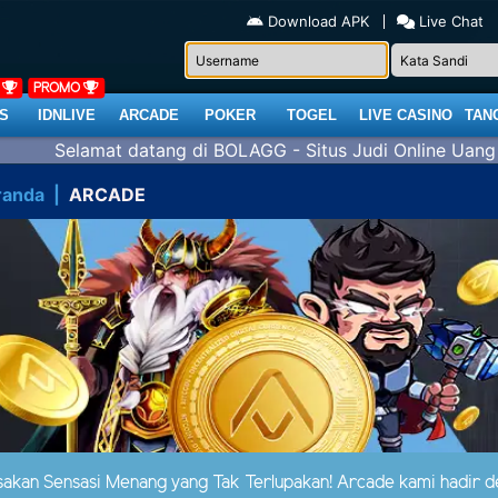
Download APK
Live Chat
O
PROMO
S
IDNLIVE
ARCADE
POKER
TOGEL
LIVE CASINO
TAN
 Situs Judi Online Uang Asli Terlengkap & Terpercaya di
randa
ARCADE
akan Sensasi Menang yang Tak Terlupakan! Arcade kami hadir de