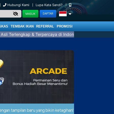
Hubungi Kami
Lupa Kata Sandi?
DAFTAR
GKAS
TEMBAK IKAN
REFERRAL
PROMOSI
 Indonesia! Kini Telah Hadir minigames terbaru GameCuan 
ngan tampilan baru yang bikin ketagihan!