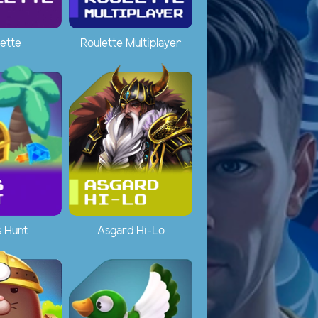
lette
Roulette Multiplayer
 Hunt
Asgard Hi-Lo