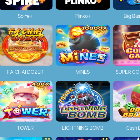
Spire+
Plinko+
Big Ba
FA CHAI DOZER
MINES
SUPER C
TOWER
LIGHTNING BOMB
Cash 