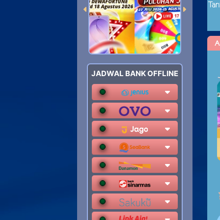
Tan
A
JADWAL BANK OFFLINE