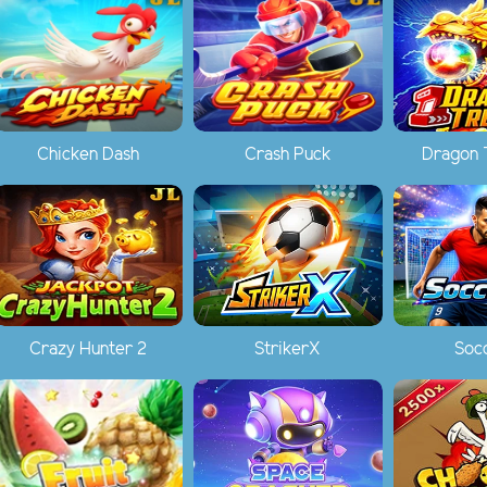
Chicken Dash
Crash Puck
Dragon 
Crazy Hunter 2
StrikerX
Soc