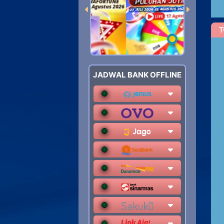
T
JADWAL BANK OFFLINE