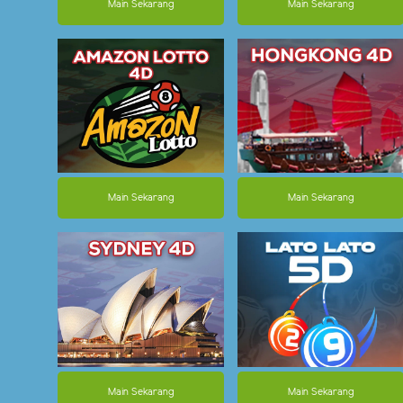
Main Sekarang
Main Sekarang
Main Sekarang
Main Sekarang
Main Sekarang
Main Sekarang