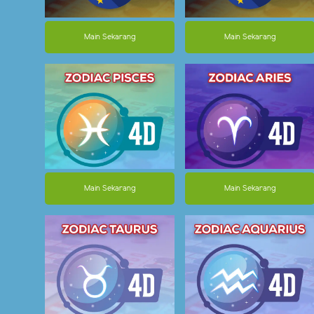
Main Sekarang
Main Sekarang
Main Sekarang
Main Sekarang