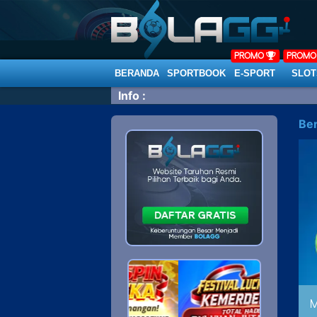
PROMO
PROM
BERANDA
SPORTBOOK
E-SPORT
SLOT
Info :
Selamat datang di BOLAG
Be
M