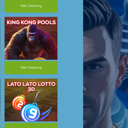
Main Sekarang
Main Sekarang