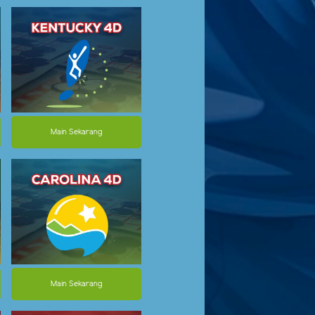
Main Sekarang
Main Sekarang