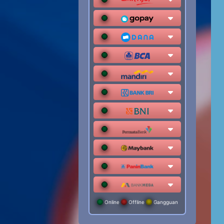
Online
Offline
Gangguan