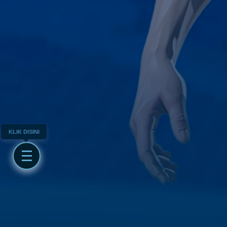
KLIK DISINI