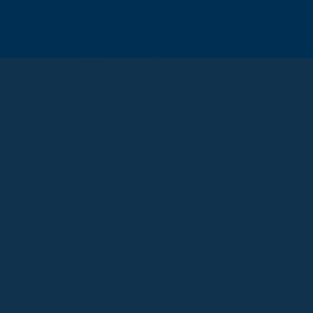
ank
RTP Slot BOLAGG