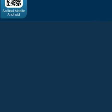
Cara Betting
Kalkula
BOLAGG situs G
terupdate, terp