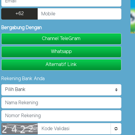
+62
Bergabung Dengan
Channel TeleGram
Whatsapp
Alternatif Link
Rekening Bank Anda